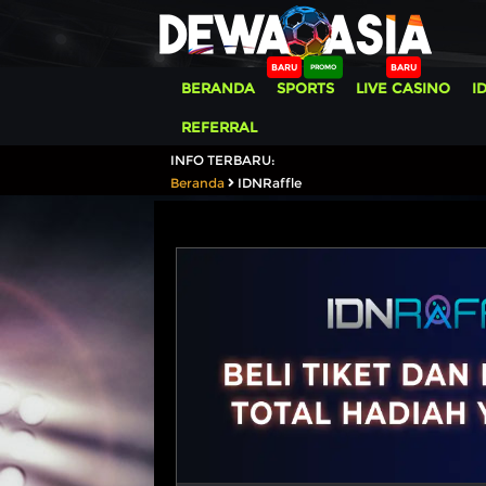
BARU
BARU
PROMO
BERANDA
SPORTS
LIVE CASINO
I
REFERRAL
INFO TERBARU:
Beranda
IDNRaffle