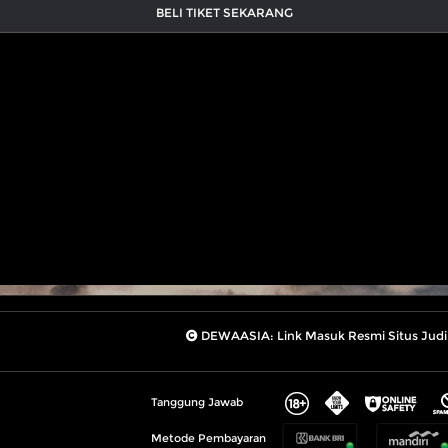
BELI TIKET SEKARANG
DEWAASIA: Link Masuk Resmi Situs Judi 
Tanggung Jawab
Metode Pembayaran