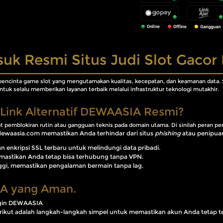
uk Resmi Situs Judi Slot Gaco
 pencinta game slot yang mengutamakan kualitas, kecepatan, dan keamanan data. 
uk selalu memberikan layanan terbaik melalui infrastruktur teknologi mutakhir.
ink Alternatif DEWAASIA Resmi?
 pemblokiran rutin atau gangguan teknis pada domain utama. Di sinilah peran pe
dewaasia.com memastikan Anda terhindar dari situs
phishing
atau penipu
n enkripsi SSL terbaru untuk melindungi data pribadi.
emastikan Anda tetap bisa terhubung tanpa VPN.
nggi, memastikan pengalaman bermain tanpa lag.
A yang Aman.
gin DEWAASIA
erikut adalah langkah-langkah simpel untuk memastikan akun Anda tetap te