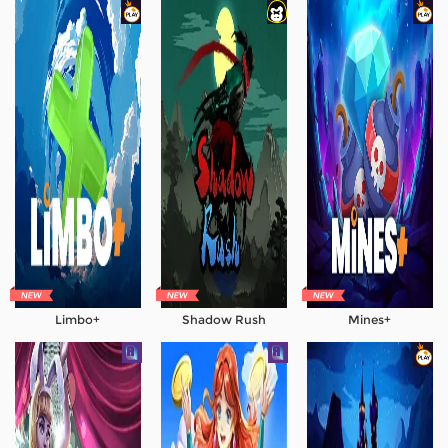
Limbo+
Shadow Rush
Mines+